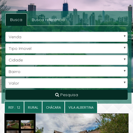
Busca
Busca referência
Venda
Tipo Imovel
Cidade
Bairro
Valor
Pesquisa
REF.: 12
RURAL
CHÁCARA
VILA ALBERTINA